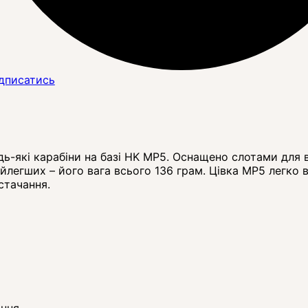
дписатись
дь-які карабіни на базі HK MP5. Оснащено слотами для
айлегших – його вага всього 136 грам. Цівка MP5 легко
стачання.