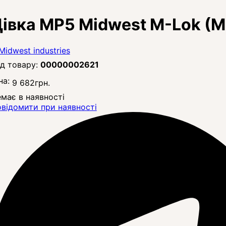
івка MP5 Midwest M-Lok (
00000002621
на:
9 682
грн.
має в наявності
відомити при наявності