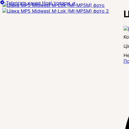
Telegram канал
Нові товари
→
Ц
Ці
Не
По