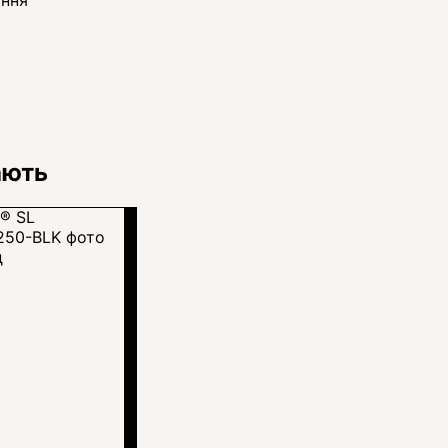
ання
ають
д