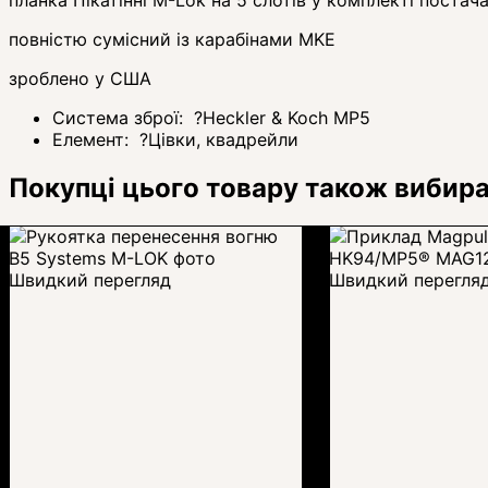
планка Пікатінні M-Lok на 5 слотів у комплекті постач
повністю сумісний із карабінами MKE
зроблено у США
Система зброї:
?
Heckler & Koch MP5
Елемент:
?
Цівки, квадрейли
Покупці цього товару також вибир
Швидкий перегляд
Швидкий перегля