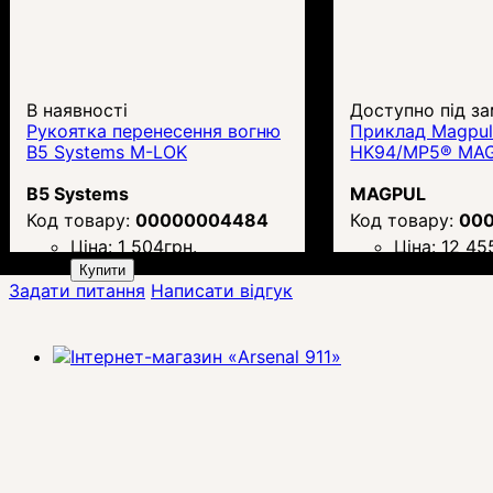
В наявності
Доступно під з
Рукоятка перенесення вогню
Приклад Magpul
B5 Systems M-LOK
HK94/MP5® MAG
B5 Systems
MAGPUL
00000004484
00
Ціна:
1 504
грн.
Ціна:
12 45
Купити
Задати питання
Написати відгук