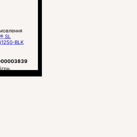
амовлення
® SL
1250-BLK
000003839
5
грн.