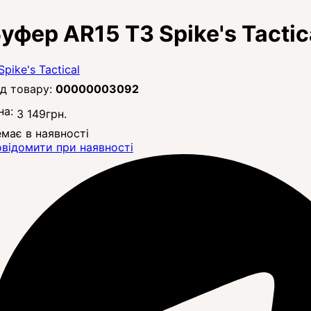
уфер AR15 T3 Spike's Tactic
00000003092
на:
3 149
грн.
має в наявності
відомити при наявності