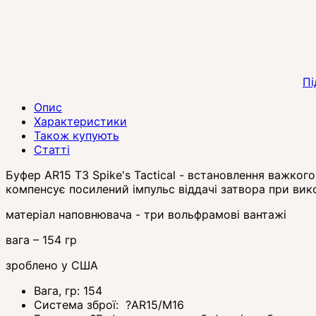
Пі
Опис
Характеристики
Також купують
Статті
Буфер AR15 T3 Spike's Tactical - встановлення важког
компенсує посилений імпульс віддачі затвора при вик
матеріал наповнювача - три вольфрамові вантажі
вага – 154 гр
зроблено у США
Вага, гр:
154
Система зброї:
?
AR15/M16