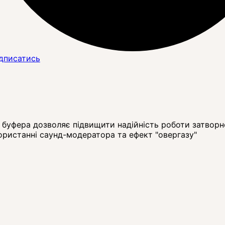
дписатись
о буфера дозволяє підвищити надійність роботи затворн
ористанні саунд-модератора та ефект "овергазу"