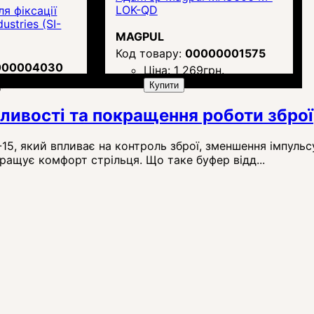
LOK-QD
ля фіксації
ustries (SI-
MAGPUL
00000001575
000004030
Ціна:
1 269
грн.
рн.
Купити
бливості та покращення роботи зброї
15, який впливає на контроль зброї, зменшення імпульсу
ращує комфорт стрільця. Що таке буфер відд...