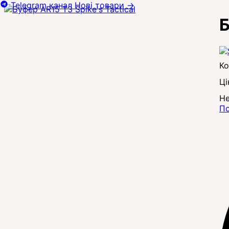
Telegram канал
Нові товари
→
Б
Ці
Не
По