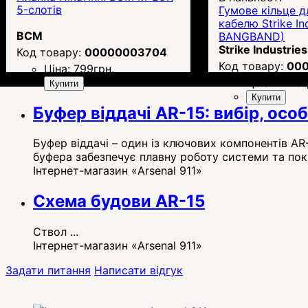
5-слотів
Гумове кільце д
кабелю Strike Ind
BCM
BANGBAND)
Strike Industries
00000003704
00
Ціна:
799
грн.
Ціна:
1 175
г
Купити
Купити
Буфер віддачі AR-15: вибір, осо
Буфер віддачі – один із ключових компонентів AR-
буфера забезпечує плавну роботу системи та пок
Інтернет-магазин «Arsenal 911»
Схема будови AR-15
Ствол ...
Інтернет-магазин «Arsenal 911»
Задати питання
Написати відгук