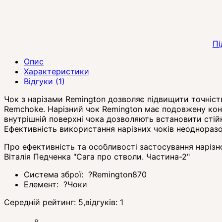
Пі
Опис
Характеристики
Відгуки (1)
Чок з нарізами Remington дозволяє підвищити точніст
Remchoke. Нарізний чок Remington має подовжену конс
внутрішній поверхні чока дозволяють встановити стійке
Ефективність використання нарізних чоків неоднора
Про ефективність та особливості застосування нарізно
Віталія Педченка "Сага про стволи. Частина-2"
Система зброї:
?
Remington870
Елемент:
?
Чоки
Середній рейтинг:
5
,відгуків:
1