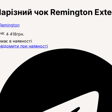
арізний чок Remington Exten
на:
4 418
грн.
має в наявності
відомити при наявності