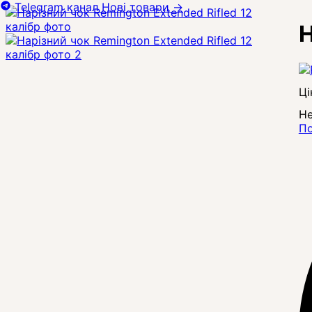
Telegram канал
Нові товари
→
Н
Ці
Не
По