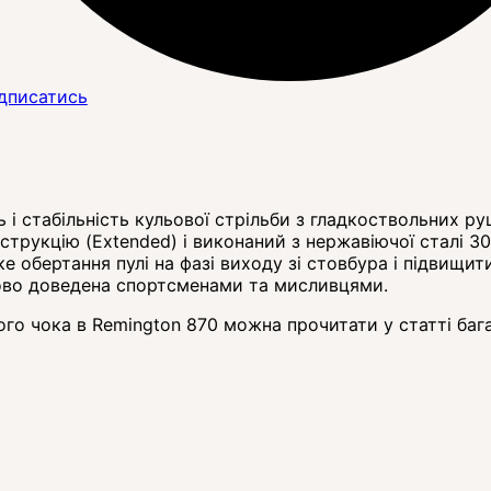
дписатись
ь і стабільність кульової стрільби з гладкоствольних 
трукцію (Extended) і виконаний з нержавіючої сталі 3
 обертання пулі на фазі виходу зі стовбура і підвищити 
зово доведена спортсменами та мисливцями.
го чока в Remington 870 можна прочитати у статті баг