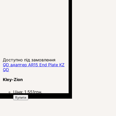
Доступно під замовлення
QD адаптер AR15 End Plate KZ
QD
Kley-Zion
Ціна:
1 551
грн.
Купити