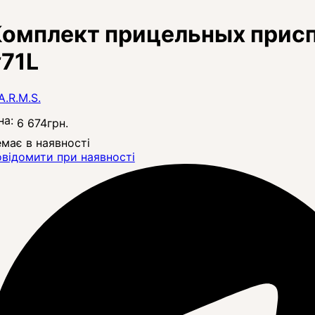
омплект прицельных присп
71L
на:
6 674
грн.
має в наявності
відомити при наявності