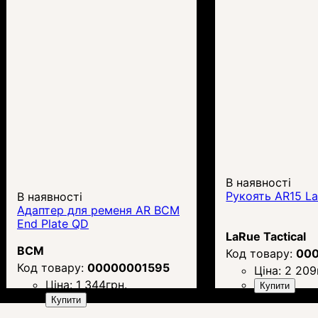
В наявності
Рукоять AR15 L
В наявності
Адаптер для ременя AR BCM
End Plate QD
LaRue Tactical
BCM
00
00000001595
Ціна:
2 209
Ціна:
1 344
грн.
Купити
Купити