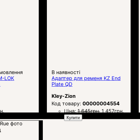
амовлення
В наявності
M-LOK
Адаптер для ременя KZ End
в
Plate QD
Kley-Zion
00000004554
н.
Ціна:
1 645
грн.
1 457
грн.
Купити
д