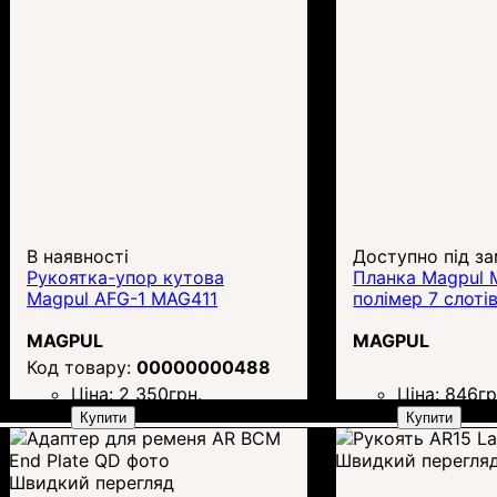
В наявності
Доступно під з
Рукоятка-упор кутова
Планка Magpul 
Magpul AFG-1 MAG411
полімер 7 слоті
MAGPUL
MAGPUL
00000000488
Ціна:
2 350
грн.
Ціна:
846
гр
Купити
Купити
Швидкий перегля
Швидкий перегляд