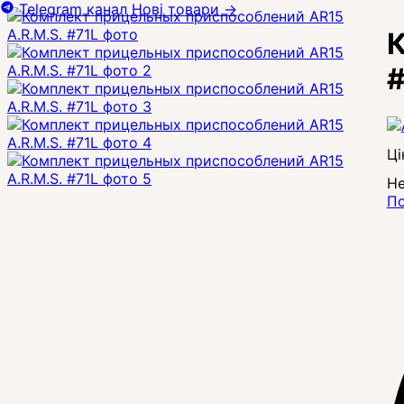
Telegram канал
Нові товари
→
К
#
Ці
Не
По