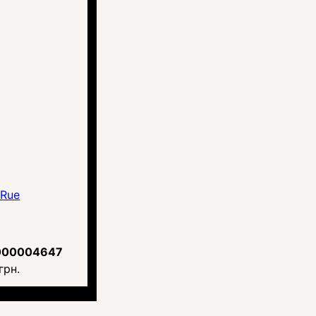
aRue
000004647
грн.