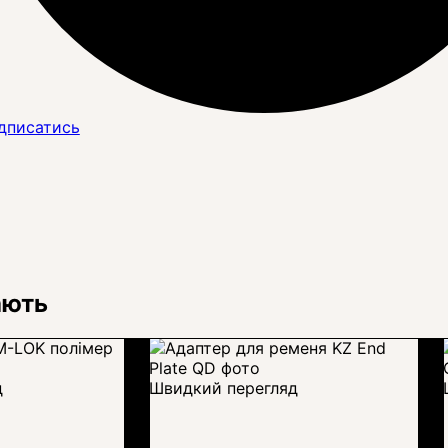
дписатись
ають
д
Швидкий перегляд