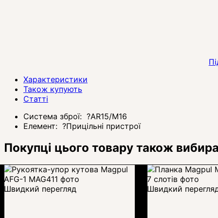
Пі
Характеристики
Також купують
Статті
Система зброї:
?
AR15/M16
Елемент:
?
Прицільні пристрої
Покупці цього товару також вибир
Швидкий перегляд
Швидкий перегля