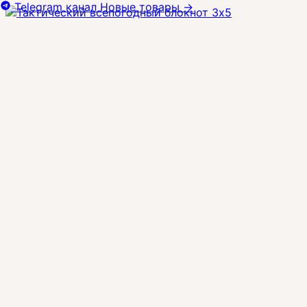
Telegram канал
Новые товары
→