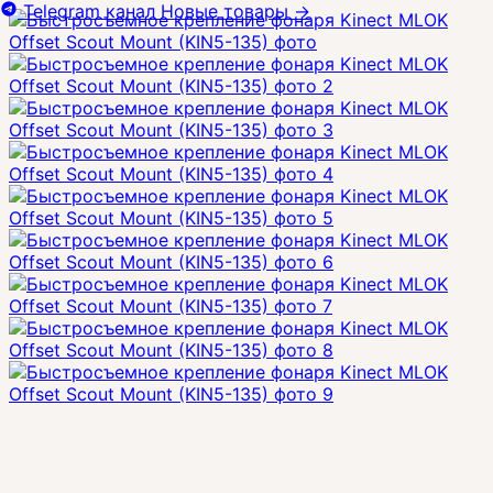
Telegram канал
Новые товары
→