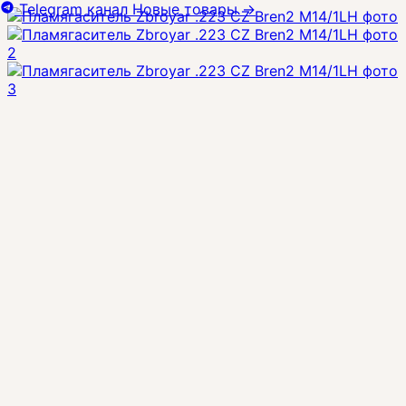
Telegram канал
Новые товары
→