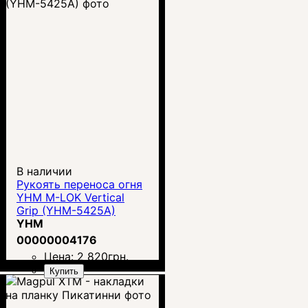
В наличии
Рукоять переноса огня
YHM M-LOK Vertical
Grip (YHM-5425A)
YHM
00000004176
Цена:
2 820
грн.
Купить