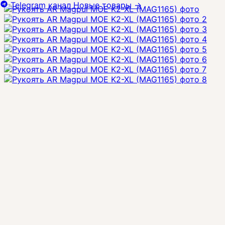
Telegram канал
Новые товары
→