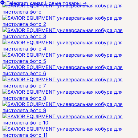
Telegram канал
Новые товары
→