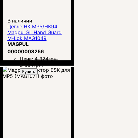
В наличии
Цевьё HK MP5/HK94
Magpul SL Hand Guard
M-Lok MAG1049
MAGPUL
00000003256
Цена:
4 324
грн.
3 854
грн.
Купить