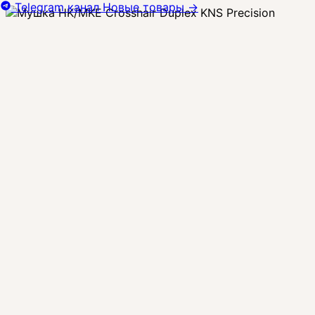
Telegram канал
Новые товары
→