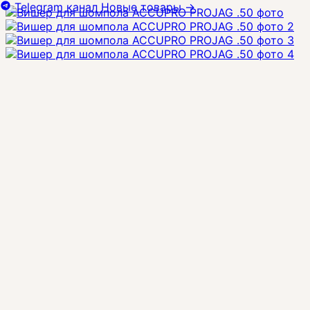
Telegram канал
Новые товары
→