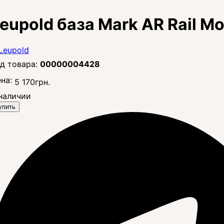
eupold база Mark AR Rail Mo
00000004428
на:
5 170
грн.
наличии
упить