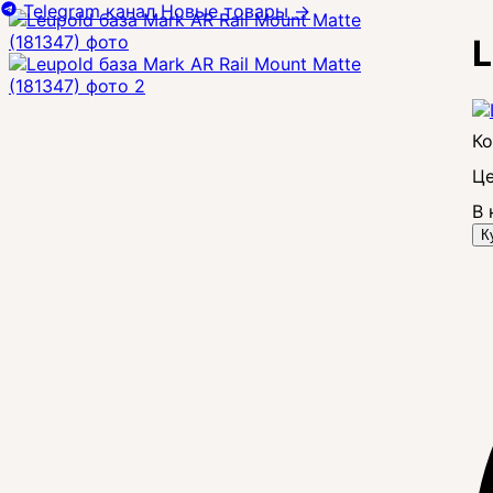
Telegram канал
Новые товары
→
L
Це
В 
К