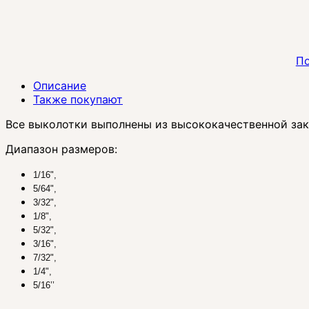
По
Описание
Также покупают
Все выколотки выполнены из высококачественной зак
Диапазон размеров:
1/16",
5/64",
3/32",
1/8",
5/32",
3/16",
7/32",
1/4",
5/16’’