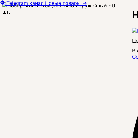
Telegram канал
Новые товары
→
Н
Це
В 
Со