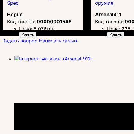
Spec
оружия
Hogue
Arsenal911
00000001548
00
Цена:
5 076
грн.
Цена:
235
г
Купить
Купить
Задать вопрос
Написать отзыв