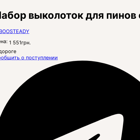
абор выколоток для пинов 
на:
1 551
грн.
дороге
общить о поступлении