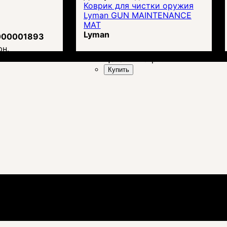
Коврик для чистки оружия
Lyman GUN MAINTENANCE
MAT
Lyman
000001893
рн.
Цена:
1 410
грн.
Купить