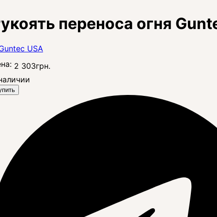
укоять переноса огня Gunte
на:
2 303
грн.
наличии
упить