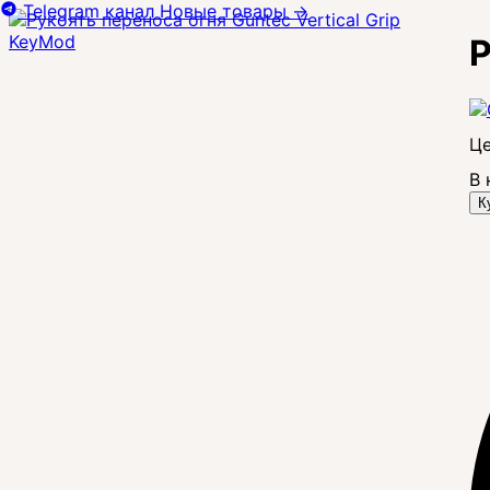
Telegram канал
Новые товары
→
Р
Це
В 
К