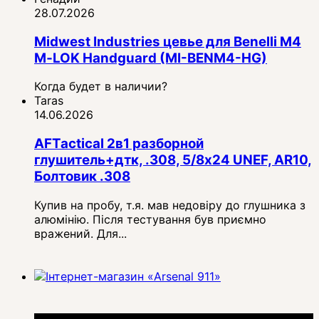
28.07.2026
Midwest Industries цевье для Benelli M4
M‑LOK Handguard (MI-BENM4-HG)
Когда будет в наличии?
Taras
14.06.2026
AFTactical 2в1 разборной
глушитель+дтк, .308, 5/8x24 UNEF, AR10,
Болтовик .308
Купив на пробу, т.я. мав недовіру до глушника з
алюмінію. Після тестування був приємно
вражений. Для...