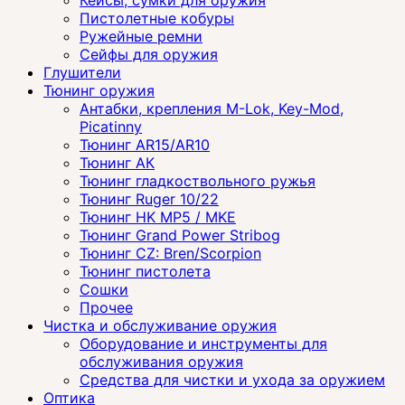
Пистолетные кобуры
Ружейные ремни
Сейфы для оружия
Глушители
Тюнинг оружия
Антабки, крепления M-Lok, Key-Mod,
Picatinny
Тюнинг AR15/AR10
Тюнинг АК
Тюнинг гладкоствольного ружья
Тюнинг Ruger 10/22
Тюнинг HK MP5 / MKE
Тюнинг Grand Power Stribog
Тюнинг CZ: Bren/Scorpion
Тюнинг пистолета
Сошки
Прочее
Чистка и обслуживание оружия
Оборудование и инструменты для
обслуживания оружия
Средства для чистки и ухода за оружием
Оптика