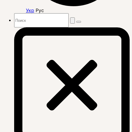
Укр
Рус