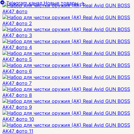
Telegram канал
Новые товары
→