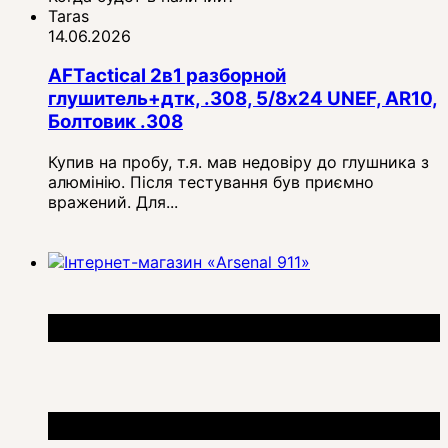
Taras
14.06.2026
AFTactical 2в1 разборной
глушитель+дтк, .308, 5/8x24 UNEF, AR10,
Болтовик .308
Купив на пробу, т.я. мав недовіру до глушника з
алюмінію. Після тестування був приємно
вражений. Для...