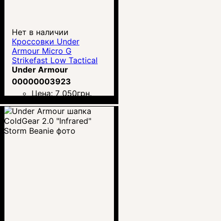
Нет в наличии
Кроссовки Under
Armour Micro G
Strikefast Low Tactical
Shoes
Under Armour
00000003923
Цена:
7 050
грн.