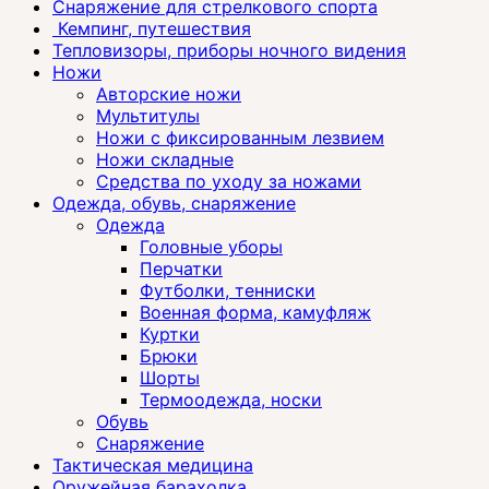
Снаряжение для стрелкового спорта
Кемпинг, путешествия
Тепловизоры, приборы ночного видения
Ножи
Авторские ножи
Мультитулы
Ножи с фиксированным лезвием
Ножи складные
Средства по уходу за ножами
Одежда, обувь, снаряжение
Одежда
Головные уборы
Перчатки
Футболки, тенниски
Военная форма, камуфляж
Куртки
Брюки
Шорты
Термоодежда, носки
Обувь
Снаряжение
Тактическая медицина
Оружейная барахолка