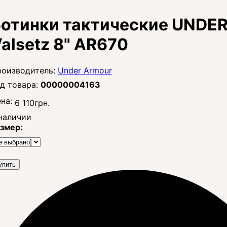
отинки тактические UNDER
alsetz 8" AR670
Under Armour
00000004163
на:
6 110
грн.
наличии
змер:
упить