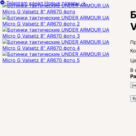
Telegram канал
Новые товары
→
Б
V
Це
В 
Ра
К