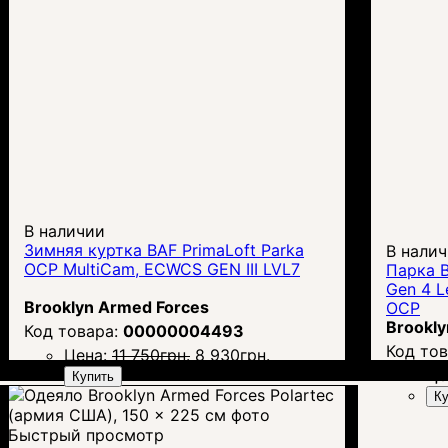
В наличии
Зимняя куртка BAF PrimaLoft Parka
В нали
OCP MultiCam, ECWCS GEN III LVL7
Парка 
Gen 4 L
Brooklyn Armed Forces
OCP
Brookly
00000004493
Цена:
11 750
грн.
8 930
грн.
Це
Купить
Ку
Быстрый просмотр