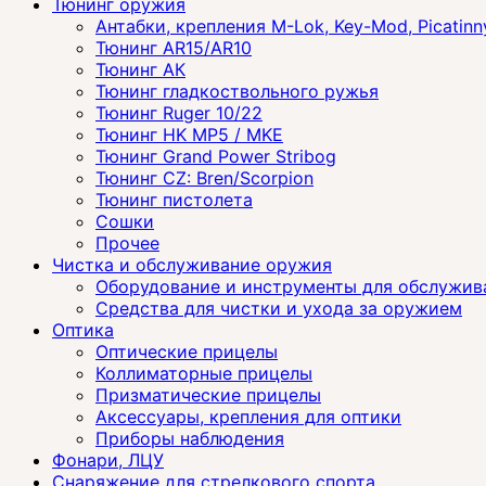
Тюнинг оружия
Антабки, крепления M-Lok, Key-Mod, Picatinn
Тюнинг AR15/AR10
Тюнинг АК
Тюнинг гладкоствольного ружья
Тюнинг Ruger 10/22
Тюнинг HK MP5 / MKE
Тюнинг Grand Power Stribog
Тюнинг CZ: Bren/Scorpion
Тюнинг пистолета
Сошки
Прочее
Чистка и обслуживание оружия
Оборудование и инструменты для обслужив
Средства для чистки и ухода за оружием
Оптика
Оптические прицелы
Коллиматорные прицелы
Призматические прицелы
Аксессуары, крепления для оптики
Приборы наблюдения
Фонари, ЛЦУ
Снаряжение для стрелкового спорта