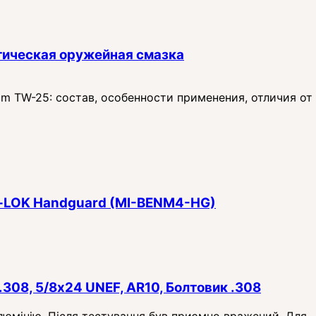
тическая оружейная смазка
 TW-25: состав, особенности применения, отличия от
 M‑LOK Handguard (MI-BENM4-HG)
.308, 5/8x24 UNEF, AR10, Болтовик .308
алюмінію. Після тестування був приємно вражений. Для...