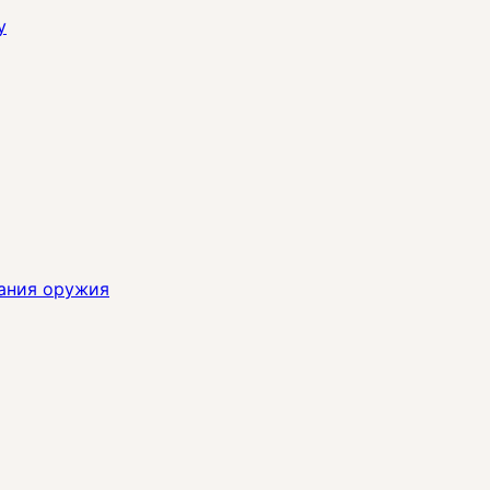
y
ания оружия