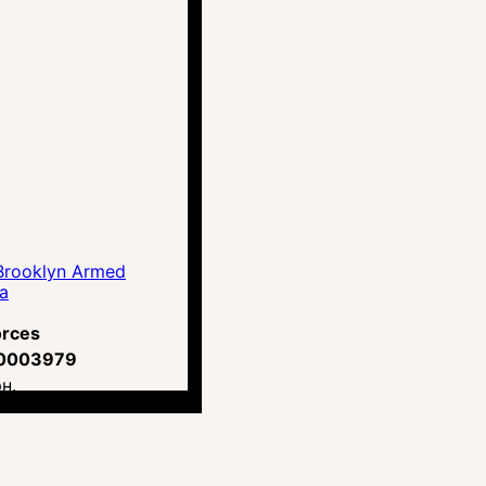
Brooklyn Armed
а
orces
0003979
н.