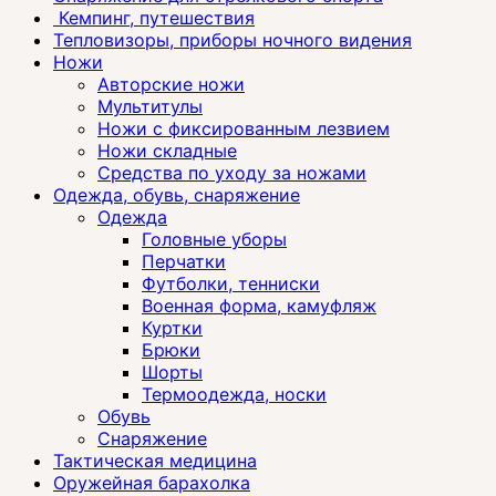
Кемпинг, путешествия
Тепловизоры, приборы ночного видения
Ножи
Авторские ножи
Мультитулы
Ножи с фиксированным лезвием
Ножи складные
Средства по уходу за ножами
Одежда, обувь, снаряжение
Одежда
Головные уборы
Перчатки
Футболки, тенниски
Военная форма, камуфляж
Куртки
Брюки
Шорты
Термоодежда, носки
Обувь
Снаряжение
Тактическая медицина
Оружейная барахолка