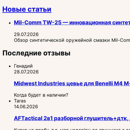
Новые статьи
Mil-Comm TW-25 — инновационная синте
29.07.2026
Обзор синтетической оружейной смазки Mil-Comm
Последние отзывы
Генадий
28.07.2026
Midwest Industries цевье для Benelli M4
Когда будет в наличии?
Taras
14.06.2026
AFTactical 2в1 разборной глушитель+дтк, 
Купив на пробу, т.я. мав недовіру до глушника з 