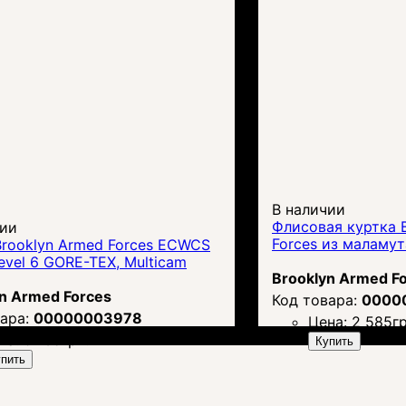
В наличии
Флисовая куртка 
чии
Forces из маламут
Brooklyn Armed Forces ECWCS
evel 6 GORE-TEX, Multicam
Brooklyn Armed F
n Armed Forces
0000
00000003978
Цена:
2 585
гр
на:
9 165
грн.
Купить
пить