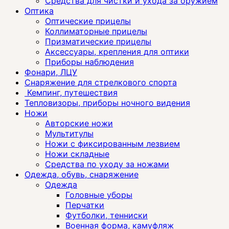
Средства для чистки и ухода за оружием
Оптика
Оптические прицелы
Коллиматорные прицелы
Призматические прицелы
Аксессуары, крепления для оптики
Приборы наблюдения
Фонари, ЛЦУ
Снаряжение для стрелкового спорта
Кемпинг, путешествия
Тепловизоры, приборы ночного видения
Ножи
Авторские ножи
Мультитулы
Ножи с фиксированным лезвием
Ножи складные
Средства по уходу за ножами
Одежда, обувь, снаряжение
Одежда
Головные уборы
Перчатки
Футболки, тенниски
Военная форма, камуфляж