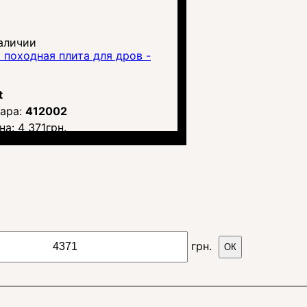
аличии
t походная плита для дров -
t
412002
на:
4 371
грн.
грн.
ОК