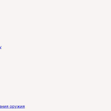
y
ания оружия