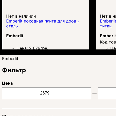
Нет в наличии
Нет в н
Emberlit походная плита для дров -
Emberli
сталь
титан
Emberlit
Emberli
Цена:
2 679
грн.
Це
Emberlit
Фильтр
Цена
—