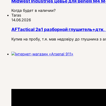
Midwest Industries цевье для Benelli M4
Когда будет в наличии?
Taras
14.06.2026
AFTactical 2в1 разборной глушитель+дтк, 
Купив на пробу, т.я. мав недовіру до глушника з 