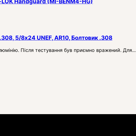
 M‑LOK Handguard (MI-BENM4-HG)
.308, 5/8x24 UNEF, AR10, Болтовик .308
алюмінію. Після тестування був приємно вражений. Для...