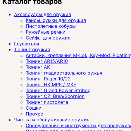
Каталог товаров
Аксессуары для оружия
Кейсы, сумки для оружия
Пистолетные кобуры
Ружейные ремни
Сейфы для оружия
Глушители
Тюнинг оружия
Антабки, крепления M-Lok, Key-Mod, Picatinn
Тюнинг AR15/AR10
Тюнинг АК
Тюнинг гладкоствольного ружья
Тюнинг Ruger 10/22
Тюнинг HK MP5 / MKE
Тюнинг Grand Power Stribog
Тюнинг CZ: Bren/Scorpion
Тюнинг пистолета
Сошки
Прочее
Чистка и обслуживание оружия
Оборудование и инструменты для обслужив