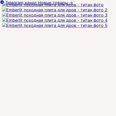
Telegram канал
Новые товары
→