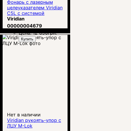
Фонарь с лазерным
целеуказателем Viridian
C5L с системой
SAFECharge
Viridian
00000004679
Цена:
12 690
грн.
Купить
Нет в наличии
Viridian рукоять-упор с
ЛЦУ M-Lok