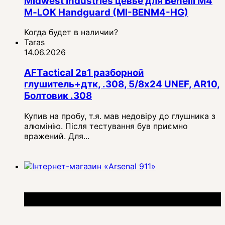
Midwest Industries цевье для Benelli M4
M‑LOK Handguard (MI-BENM4-HG)
Когда будет в наличии?
Taras
14.06.2026
AFTactical 2в1 разборной
глушитель+дтк, .308, 5/8x24 UNEF, AR10,
Болтовик .308
Купив на пробу, т.я. мав недовіру до глушника з
алюмінію. Після тестування був приємно
вражений. Для...