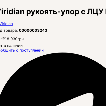
iridian рукоять-упор с ЛЦУ
00000003243
на:
8 930
грн.
т в наличии
общить о поступлении