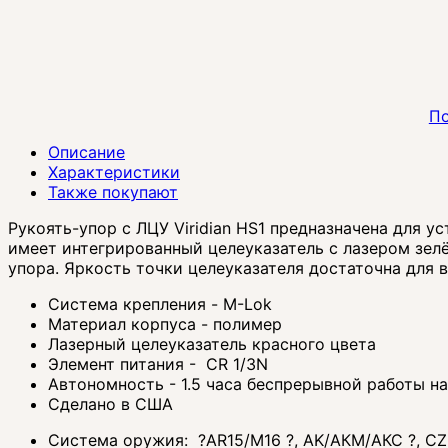
По
Описание
Характеристики
Также покупают
Рукоять-упор с ЛЦУ Viridian HS1 предназначена для у
имеет интегрированный целеуказатель с лазером зел
упора. Яркость точки целеуказателя достаточна для 
Система крепления - M-Lok
Материал корпуса - полимер
Лазерный целеуказатель красного цвета
Элемент питания - СR 1/3N
Автономность - 1.5 часа беспрерывной работы н
Сделано в США
Система оружия:
?
AR15/M16
?
, AK/АКМ/АКС
?
, C