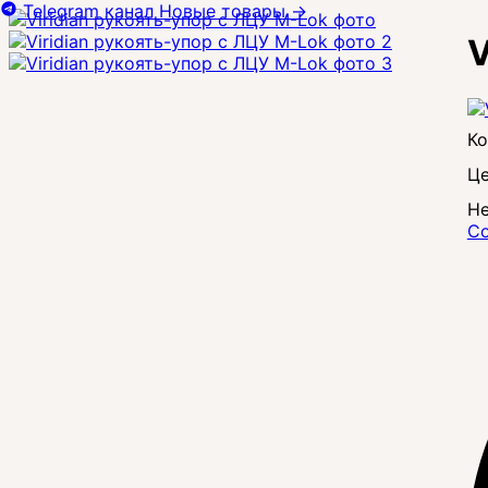
Telegram канал
Новые товары
→
V
Це
Не
Со