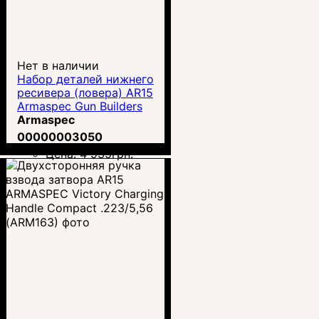
Нет в наличии
Набор деталей нижнего
ресивера (ловера) AR15
Armaspec Gun Builders
Kit
Armaspec
00000003050
Цена:
4 935
грн.