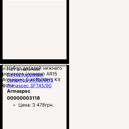
Нет в наличии
Двухсторонний
селектор AR10/AR15
Armaspec SFT45/90
(ARM113)
Armaspec
00000003118
Цена:
3 478
грн.