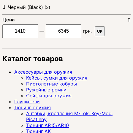
Черный (Black)
(3)
Цена
—
грн.
ОК
Каталог товаров
Аксессуары для оружия
Кейсы, сумки для оружия
Пистолетные кобуры
Ружейные ремни
Сейфы для оружия
Глушители
Тюнинг оружия
Антабки, крепления M-Lok, Key-Mod,
Picatinny
Тюнинг AR15/AR10
Тюнинг АК