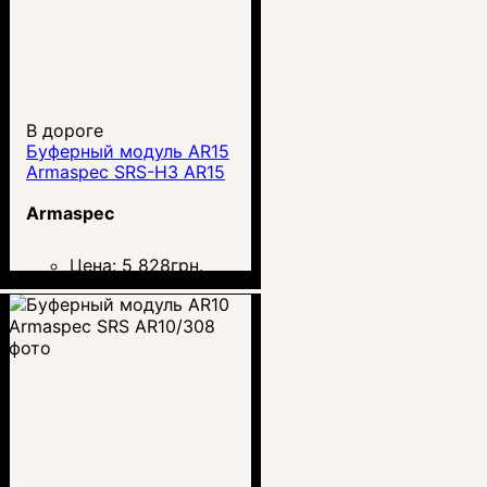
В дороге
Буферный модуль AR15
Armaspec SRS-H3 AR15
Armaspec
Цена:
5 828
грн.