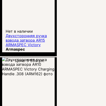
Нет в наличии
Двухсторонняя ручка
взвода затвора AR15
ARMASPEC Victory
Charging Handle
Armaspec
.223/5,56 (ARM161)
00000003338
Цена:
5 534
грн.