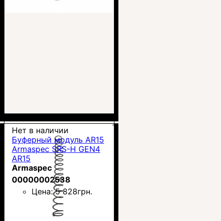
Нет в наличии
Буферный модуль AR15
Armaspec SRS-H GEN4
AR15
Armaspec
00000002538
Цена:
5 828
грн.