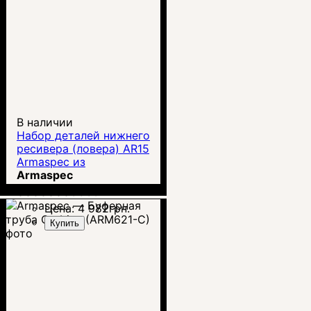
В наличии
Набор деталей нижнего
ресивера (ловера) AR15
Armaspec из
нержавеющей стали
Armaspec
LPK Kit (ARM152-BLK)
00000003855
Цена:
4 982
грн.
Купить