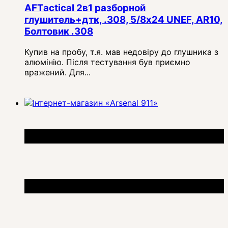
AFTactical 2в1 разборной
глушитель+дтк, .308, 5/8x24 UNEF, AR10,
Болтовик .308
Купив на пробу, т.я. мав недовіру до глушника з
алюмінію. Після тестування був приємно
вражений. Для...