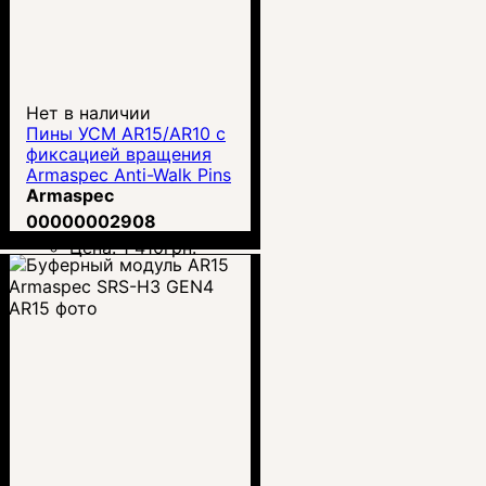
Нет в наличии
Пины УСМ AR15/AR10 с
фиксацией вращения
Armaspec Anti-Walk Pins
(ARM136-SS)
Armaspec
00000002908
Цена:
1 410
грн.