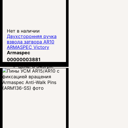
Нет в наличии
Двухсторонняя ручка
взвода затвора AR10
ARMASPEC Victory
Charging Handle .308
Armaspec
(ARM162)
00000003881
Цена:
6 345
грн.