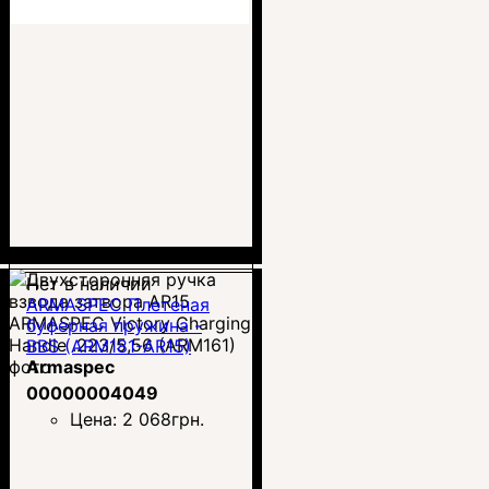
Нет в наличии
ARMASPEC Плетеная
буферная пружина -
BBS (ARM181-AR15)
Armaspec
00000004049
Цена:
2 068
грн.