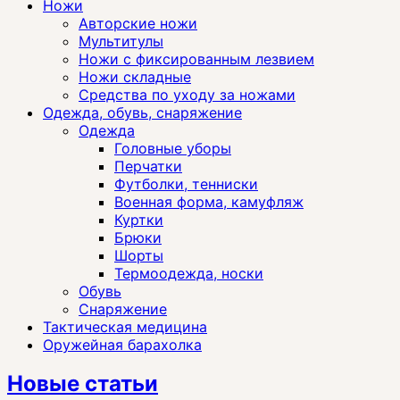
Ножи
Авторские ножи
Мультитулы
Ножи с фиксированным лезвием
Ножи складные
Средства по уходу за ножами
Одежда, обувь, снаряжение
Одежда
Головные уборы
Перчатки
Футболки, тенниски
Военная форма, камуфляж
Куртки
Брюки
Шорты
Термоодежда, носки
Обувь
Снаряжение
Тактическая медицина
Оружейная барахолка
Новые статьи