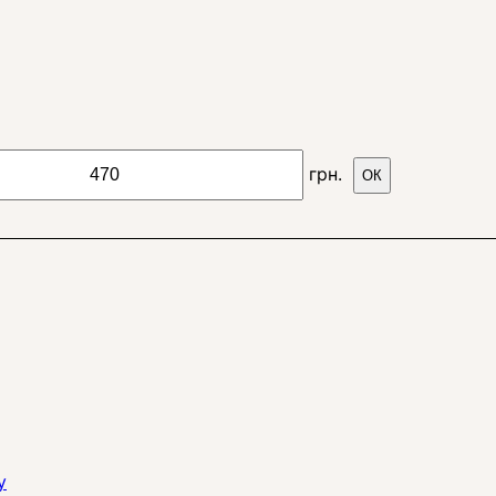
грн.
ОК
y