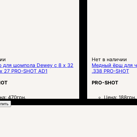
чии
Нет в наличии
р для шомпола Dewey с 8 x 32
Медный ёрш для ч
 x 27 PRO-SHOT AD1
.338 PRO-SHOT
HOT
PRO-SHOT
на:
470
грн.
Цена:
188
грн.
пить