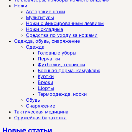
Ножи
Авторские ножи
Мультитулы
Ножи с фиксированным лезвием
Ножи складные
Средства по уходу за ножами
Одежда, обувь, снаряжение
Одежда
Головные уборы
Перчатки
Футболки, тенниски
Военная форма, камуфляж
Куртки
Брюки
Шорты
Термоодежда, носки
Обувь
Снаряжение
Тактическая медицина
Оружейная барахолка
Новые статьи