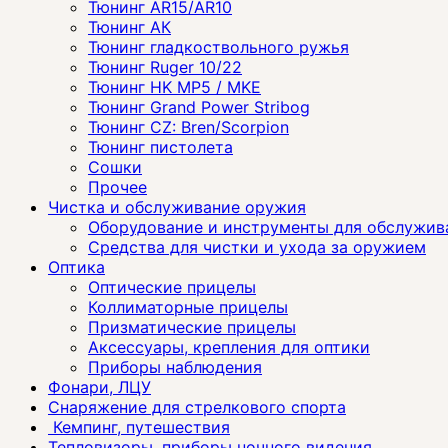
Тюнинг AR15/AR10
Тюнинг АК
Тюнинг гладкоствольного ружья
Тюнинг Ruger 10/22
Тюнинг HK MP5 / MKE
Тюнинг Grand Power Stribog
Тюнинг CZ: Bren/Scorpion
Тюнинг пистолета
Сошки
Прочее
Чистка и обслуживание оружия
Оборудование и инструменты для обслужив
Средства для чистки и ухода за оружием
Оптика
Оптические прицелы
Коллиматорные прицелы
Призматические прицелы
Аксессуары, крепления для оптики
Приборы наблюдения
Фонари, ЛЦУ
Снаряжение для стрелкового спорта
Кемпинг, путешествия
Тепловизоры, приборы ночного видения