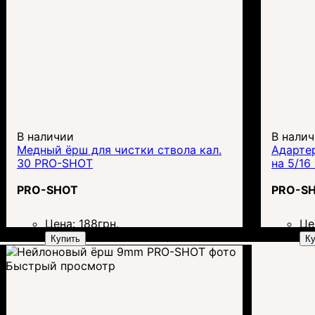
В наличии
В нали
Медный ёрш для чистки ствола кал.
Адарте
30 PRO-SHOT
на 5/16
PRO-SHOT
PRO-S
Цена:
188
грн.
Це
Купить
Ку
Быстрый просмотр