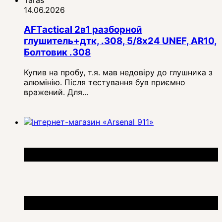
14.06.2026
AFTactical 2в1 разборной
глушитель+дтк, .308, 5/8x24 UNEF, AR10,
Болтовик .308
Купив на пробу, т.я. мав недовіру до глушника з
алюмінію. Після тестування був приємно
вражений. Для...