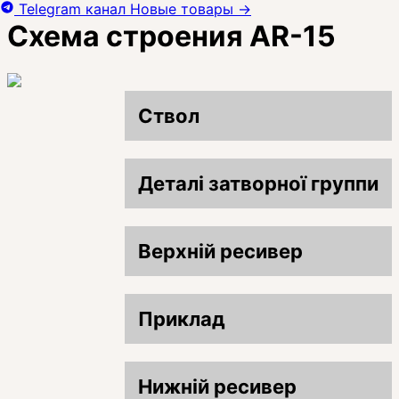
Telegram канал
Новые товары
→
Схема строения AR-15
Ствол
Деталі затворної группи
Верхній ресивер
Приклад
Нижній ресивер