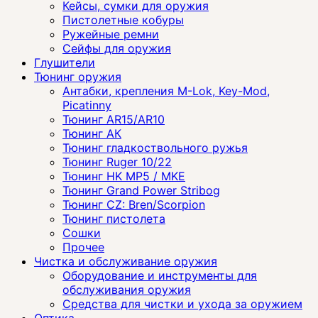
Кейсы, сумки для оружия
Пистолетные кобуры
Ружейные ремни
Сейфы для оружия
Глушители
Тюнинг оружия
Антабки, крепления M-Lok, Key-Mod,
Picatinny
Тюнинг AR15/AR10
Тюнинг АК
Тюнинг гладкоствольного ружья
Тюнинг Ruger 10/22
Тюнинг HK MP5 / MKE
Тюнинг Grand Power Stribog
Тюнинг CZ: Bren/Scorpion
Тюнинг пистолета
Сошки
Прочее
Чистка и обслуживание оружия
Оборудование и инструменты для
обслуживания оружия
Средства для чистки и ухода за оружием
Оптика