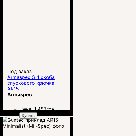
Под заказ
Armaspec S-1 скоба
спускового крючка
AR15
Armaspec
Цена:
1 457
грн.
Купить