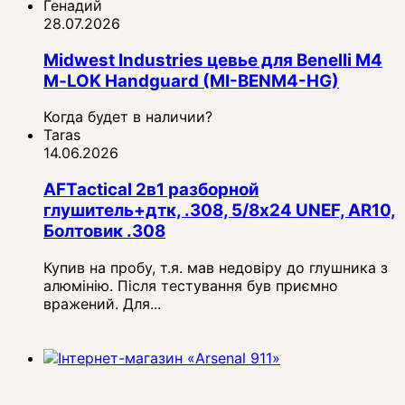
Генадий
28.07.2026
Midwest Industries цевье для Benelli M4
M‑LOK Handguard (MI-BENM4-HG)
Когда будет в наличии?
Taras
14.06.2026
AFTactical 2в1 разборной
глушитель+дтк, .308, 5/8x24 UNEF, AR10,
Болтовик .308
Купив на пробу, т.я. мав недовіру до глушника з
алюмінію. Після тестування був приємно
вражений. Для...