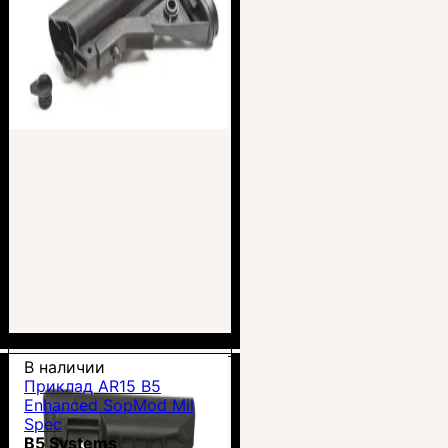
В наличии
Приклад AR15 B5
Enhanced SopMod Mil
Spec
B5 Systems