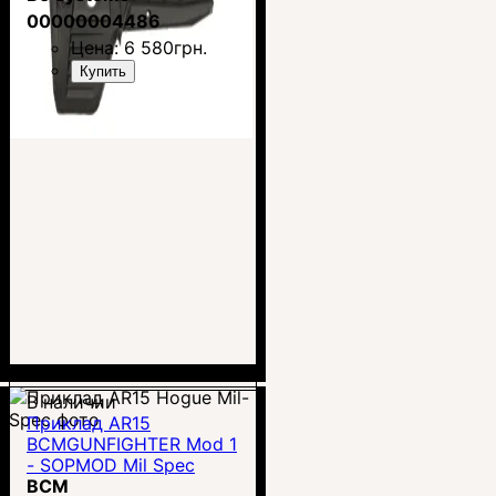
00000004486
Цена:
6 580
грн.
Купить
В наличии
Приклад AR15
BCMGUNFIGHTER Mod 1
- SOPMOD Mil Spec
BCM