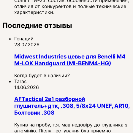
Comm TW-25: состав, особенности применения,
отличия от конкурентов и полные технические
характеристики.
Последние отзывы
Генадий
28.07.2026
Midwest Industries цевье для Benelli M4
M‑LOK Handguard (MI-BENM4-HG)
Когда будет в наличии?
Taras
14.06.2026
AFTactical 2в1 разборной
глушитель+дтк, .308, 5/8x24 UNEF, AR10,
Болтовик .308
Купив на пробу, т.я. мав недовіру до глушника з
алюмінію. Після тестування був приємно