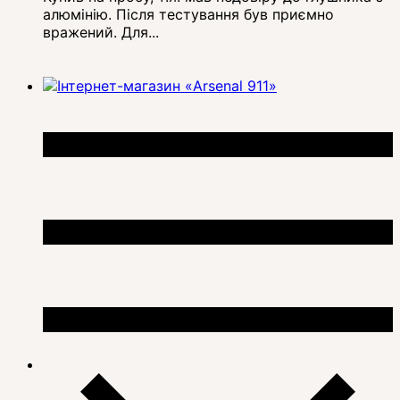
алюмінію. Після тестування був приємно
вражений. Для...