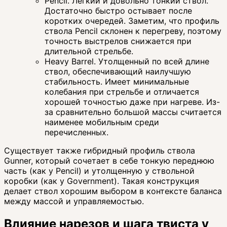
Pencil. Легкий и довольно тонкий ствол.
Достаточно быстро остывает после
коротких очередей. Заметим, что профиль
ствола Pencil склонен к перегреву, поэтому
точность выстрелов снижается при
длительной стрельбе.
Heavy Barrel. Утолщенный по всей длине
ствол, обеспечивающий наилучшую
стабильность. Имеет минимальные
колебания при стрельбе и отличается
хорошей точностью даже при нагреве. Из-
за сравнительно большой массы считается
наименее мобильным среди
перечисленных.
Существует также гибридный профиль ствола
Gunner, который сочетает в себе тонкую переднюю
часть (как у Pencil) и утолщенную у ствольной
коробки (как у Government). Такая конструкция
делает ствол хорошим выбором в контексте баланса
между массой и управляемостью.
Влияние нарезов и шага твиста у