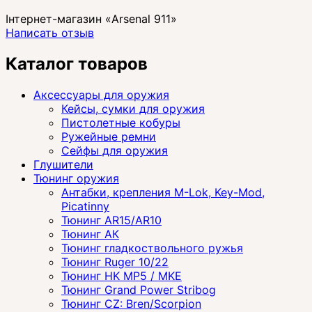
Інтернет-магазин «Arsenal 911»
Написать отзыв
Каталог товаров
Аксессуары для оружия
Кейсы, сумки для оружия
Пистолетные кобуры
Ружейные ремни
Сейфы для оружия
Глушители
Тюнинг оружия
Антабки, крепления M-Lok, Key-Mod,
Picatinny
Тюнинг AR15/AR10
Тюнинг АК
Тюнинг гладкоствольного ружья
Тюнинг Ruger 10/22
Тюнинг HK MP5 / MKE
Тюнинг Grand Power Stribog
Тюнинг CZ: Bren/Scorpion