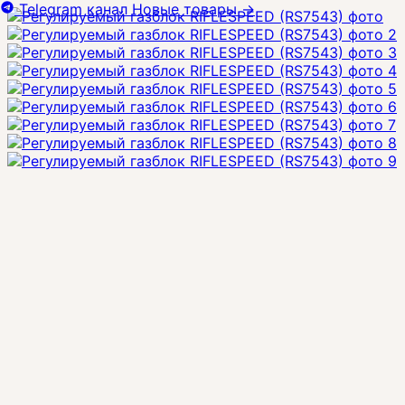
Telegram канал
Новые товары
→