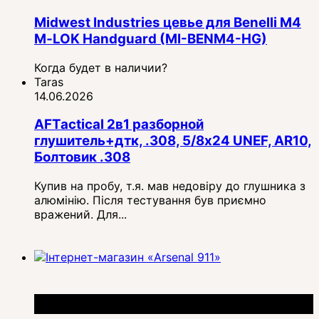
Midwest Industries цевье для Benelli M4
M‑LOK Handguard (MI-BENM4-HG)
Когда будет в наличии?
Taras
14.06.2026
AFTactical 2в1 разборной
глушитель+дтк, .308, 5/8x24 UNEF, AR10,
Болтовик .308
Купив на пробу, т.я. мав недовіру до глушника з
алюмінію. Після тестування був приємно
вражений. Для...