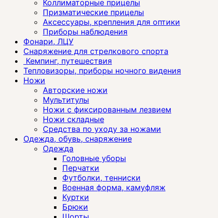
Коллиматорные прицелы
Призматические прицелы
Аксессуары, крепления для оптики
Приборы наблюдения
Фонари, ЛЦУ
Снаряжение для стрелкового спорта
Кемпинг, путешествия
Тепловизоры, приборы ночного видения
Ножи
Авторские ножи
Мультитулы
Ножи с фиксированным лезвием
Ножи складные
Средства по уходу за ножами
Одежда, обувь, снаряжение
Одежда
Головные уборы
Перчатки
Футболки, тенниски
Военная форма, камуфляж
Куртки
Брюки
Шорты