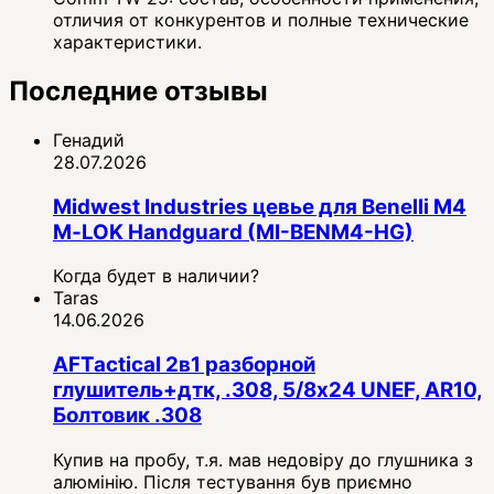
отличия от конкурентов и полные технические
характеристики.
Последние отзывы
Генадий
28.07.2026
Midwest Industries цевье для Benelli M4
M‑LOK Handguard (MI-BENM4-HG)
Когда будет в наличии?
Taras
14.06.2026
AFTactical 2в1 разборной
глушитель+дтк, .308, 5/8x24 UNEF, AR10,
Болтовик .308
Купив на пробу, т.я. мав недовіру до глушника з
алюмінію. Після тестування був приємно