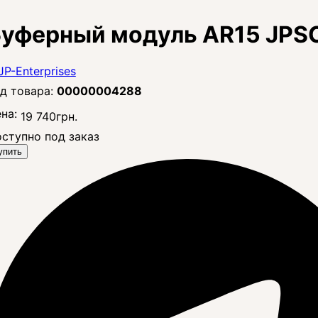
Буферный модуль AR15 JPS
00000004288
на:
19 740
грн.
ступно под заказ
упить