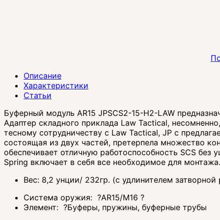
По
Описание
Характеристики
Статьи
Буферный модуль AR15 JPSCS2-15-H2-LAW предназначе
Адаптер складного приклада Law Tactical, несомненн
тесному сотрудничеству с Law Tactical, JP с предлаг
состоящая из двух частей, претерпела множество ко
обеспечивает отличную работоспособность SCS без ущ
Spring включает в себя все необходимое для монтажа
Вес: 8,2 унции/ 232гр. (с удлинителем затворной
Система оружия:
?
AR15/M16
?
Элемент:
?
Буферы, пружины, буферные трубы