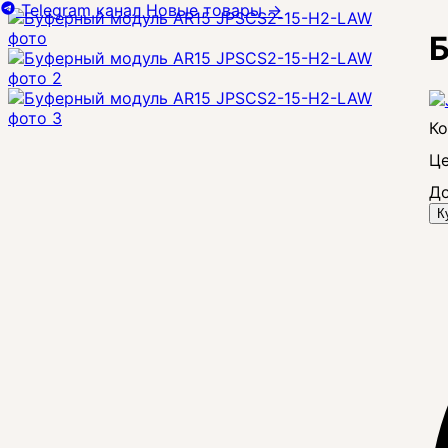
Telegram канал
Новые товары
→
Це
До
К