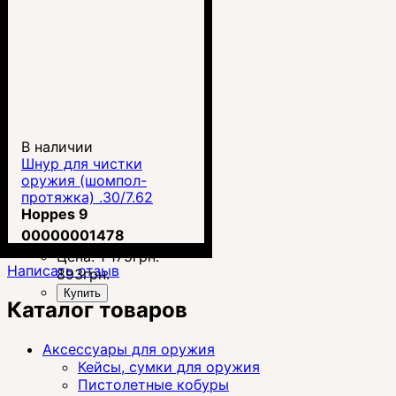
В наличии
Шнур для чистки
оружия (шомпол-
протяжка) .30/7.62
Hoppes 9 BoreSnake
Hoppes 9
00000001478
Цена:
1 175
грн.
Написать отзыв
893
грн.
Купить
Каталог товаров
Аксессуары для оружия
Кейсы, сумки для оружия
Пистолетные кобуры