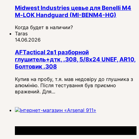
Midwest Industries цевье для Benelli M4
M‑LOK Handguard (MI-BENM4-HG)
Когда будет в наличии?
Taras
14.06.2026
AFTactical 2в1 разборной
глушитель+дтк, .308, 5/8x24 UNEF, AR10,
Болтовик .308
Купив на пробу, т.я. мав недовіру до глушника з
алюмінію. Після тестування був приємно
вражений. Для...