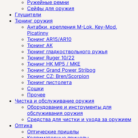
Ружейные ремни
Сейфы для оружия
Глушители
Тюнинг оружия
Антабки, крепления M-Lok, Key-Mod,
Picatinny
Тюнинг AR15/AR10
Тюнинг АК
Тюнинг гладкоствольного ружья
Тюнинг Ruger 10/22
Тюнинг HK MP5 / MKE
Тюнинг Grand Power Stribog
Тюнинг CZ: Bren/Scorpion
Тюнинг пистолета
Сошки
Прочее
Чистка и обслуживание оружия
Оборудование и инструменты для
обслуживания оружия
Средства для чистки и ухода за оружием
Оптика
Оптические прицелы
Коллиматорные прицелы