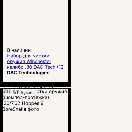
В наличии
Набор для чистки
оружия Winchester
калибр .30 DAC Tech (12
предметов)
DAC Technologies
Цена:
1 645
грн.
Купить