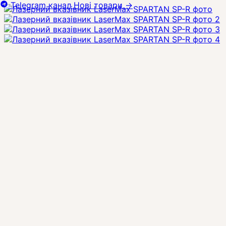
Telegram канал
Нові товари
→