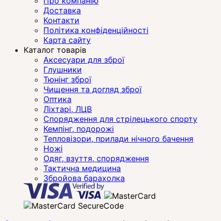
Про компанію
Доставка
Контакти
Політика конфіденційності
Карта сайту
Каталог товарів
Аксесуари для зброї
Глушники
Тюнінг зброї
Чищення та догляд зброї
Оптика
Ліхтарі, ЛЦВ
Спорядження для стрілецького спорту
Кемпінг, подорожі
Тепловізори, прилади нічного бачення
Ножі
Одяг, взуття, спорядження
Тактична медицина
Збройова барахолка