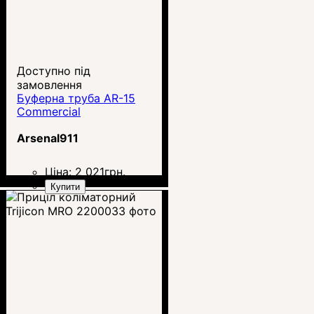
Доступно під
замовлення
Буферна труба AR-15
Commercial
Arsenal911
Ціна:
2 021
грн.
Купити