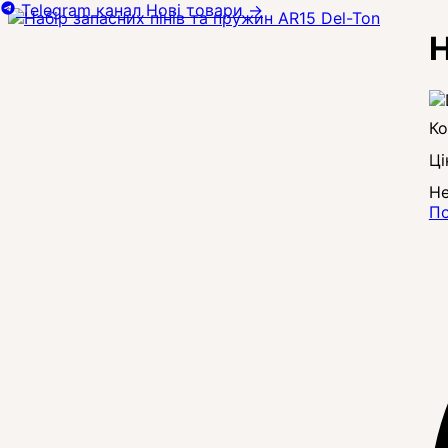
Telegram канал
Нові товари
→
Н
Ці
Не
По