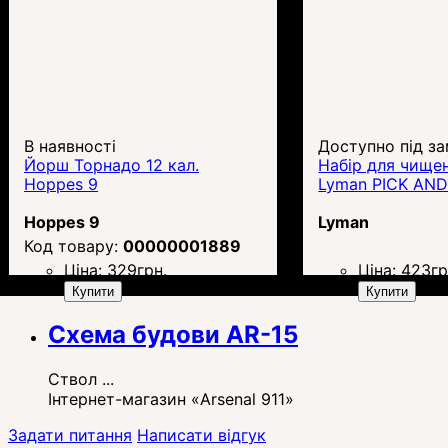
В наявності
Доступно під з
Йорш Торнадо 12 кал.
Набір для чищен
Hoppes 9
Lyman PICK AN
Hoppes 9
Lyman
00000001889
Ціна:
329
грн.
Ціна:
423
гр
Купити
Купити
Схема будови AR-15
Ствол ...
Інтернет-магазин «Arsenal 911»
Задати питання
Написати відгук