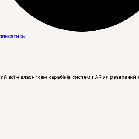
дписатись
сний всім власникам карабінів системи AR як резервний 