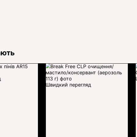
ають
д
Швидкий перегляд