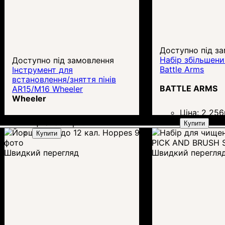
Доступно під з
Набір збільшени
Доступно під замовлення
Battle Arms
Інструмент для
встановлення/зняття пінів
BATTLE ARMS
AR15/M16 Wheeler
Wheeler
Ціна:
2 256
Ціна:
564
грн.
Купити
Купити
Швидкий перегляд
Швидкий перегля