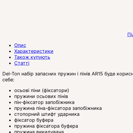
Пі
Опис
Характеристики
Також купують
Статті
Del-Ton набір запасних пружин і пінів AR15 буде кори
себе:
осьові піни (фіксатори)
пружини осьових пінів
пін-фіксатор запобіжника
пружина піна-фіксатора запобіжника
стопорний штифт ударника
фіксатор буфера
пружина фіксатора буфера
пружина викидувача