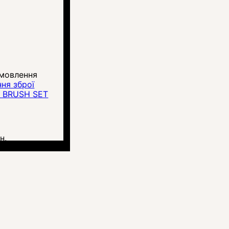
амовлення
ня зброї
D BRUSH SET
н.