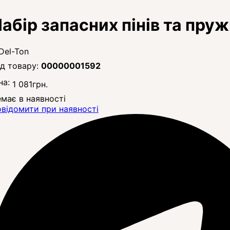
абір запасних пінів та пру
00000001592
на:
1 081
грн.
має в наявності
відомити при наявності