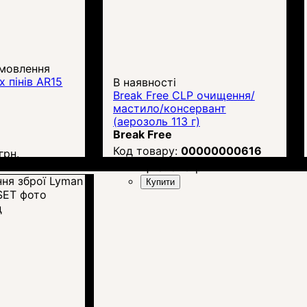
амовлення
х пінів AR15
В наявності
Break Free CLP очищення/
мастило/консервант
(аерозоль 113 г)
Break Free
00000000616
грн.
Ціна:
846
грн.
Купити
д