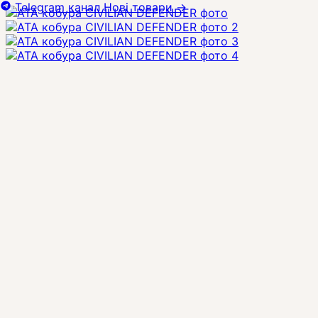
Telegram канал
Нові товари
→