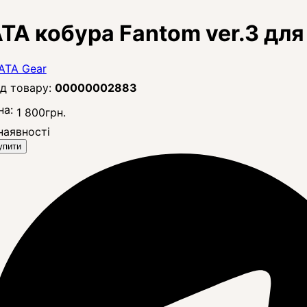
TA кобура Fantom ver.3 дл
00000002883
на:
1 800
грн.
наявності
упити