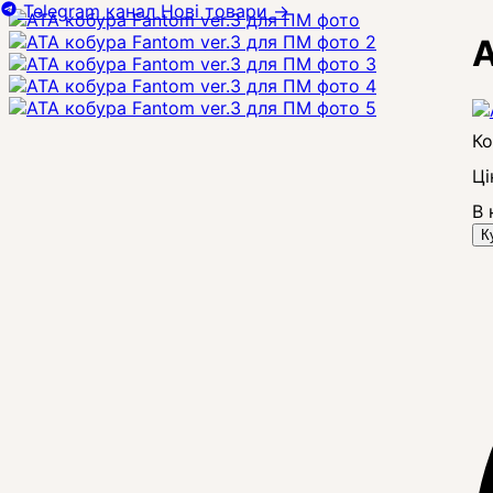
Telegram канал
Нові товари
→
A
Ці
В 
К