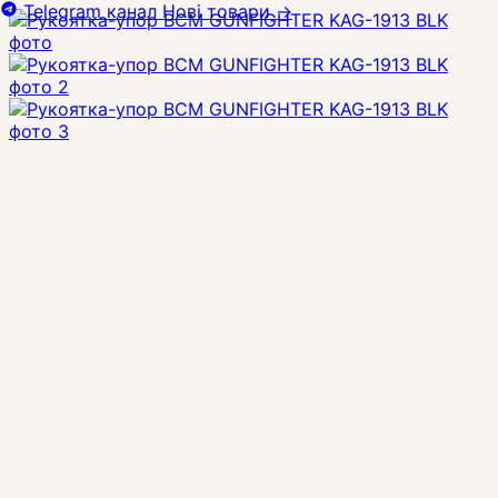
Telegram канал
Нові товари
→