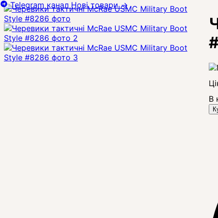
Telegram канал
Нові товари
→
Ч
Ці
В 
К