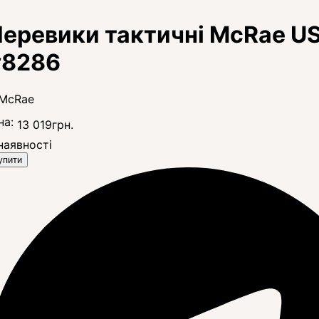
еревики тактичні McRae USM
#8286
на:
13 019
грн.
наявності
упити