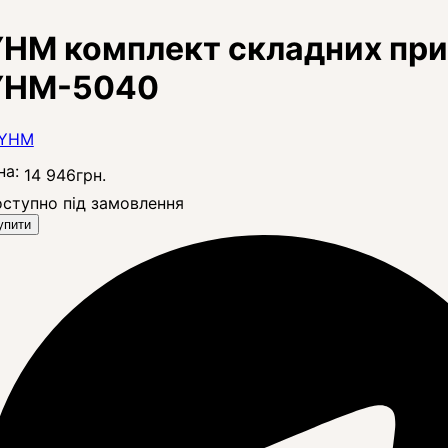
HM комплект складних приц
YHM-5040
на:
14 946
грн.
ступно під замовлення
упити