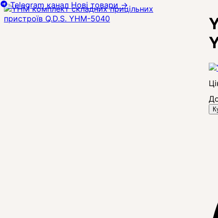
Telegram канал
Нові товари
→
Y
Ці
До
К