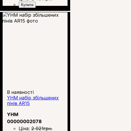
Купити
В наявності
YHM набір збільшених
пінів AR15
YHM
00000002078
Ціна:
2 021
грн.