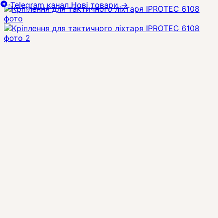
Telegram канал
Нові товари
→