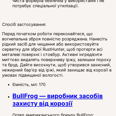
чиста формула безпечна у використанні і не
потребує спеціальної утилізації.
Спосіб застосування:
Перед початком роботи переконайтеся, що
вогнепальна зброя повністю розряджена. Нанесіть
рідкий засіб для чищення або використовуйте
серветку для зброї RustHunter, щоб протерти всі
металеві поверхні і стовбур. Активні інгредієнти
миттєво видалять поверхневу іржу, залишки пороху
та бруд. Дайте висохнути, щоб утворився захисний,
нежирний бар'єр від іржі, який захищає від корозії в
умовах підвищеної вологості.
Ємність, мл:
170
BullFrog — виробник засобів
захисту від корозії
Огляд американського бренду BullFrog: