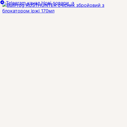
Telegram канал
Нові товари
→