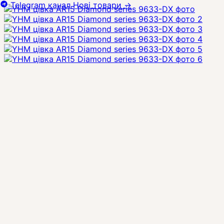
Telegram канал
Нові товари
→