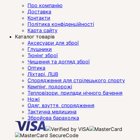
Про компанію
Доставка
Контакти
Політика конфіденційності
Карта сайту
Каталог товарів
Аксесуари для зброї
Глушники
Тюнінг зброї
Чищення та догляд зброї
Оптика
Ліхтарі, ЛЦВ
Спорядження для стрілецького спорту
Кемпінг, подорожі
Тепловізори, прилади нічного бачення
Ножі
Одяг, взуття, спорядження
Тактична медицина
Збройова барахолка