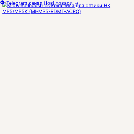
Telegram канал
Нові товари
→