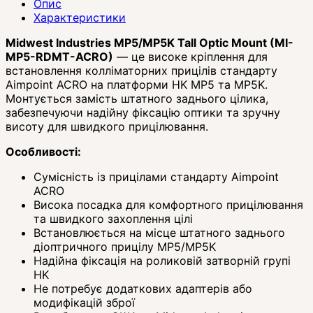
Опис
Характеристики
Midwest Industries MP5/MP5K Tall Optic Mount (MI-
MP5-RDMT-ACRO)
— це високе кріплення для
встановлення колліматорних прицілів стандарту
Aimpoint ACRO на платформи HK MP5 та MP5K.
Монтується замість штатного заднього цілика,
забезпечуючи надійну фіксацію оптики та зручну
висоту для швидкого прицілювання.
Особливості:
Сумісність із прицілами стандарту Aimpoint
ACRO
Висока посадка для комфортного прицілювання
та швидкого захоплення цілі
Встановлюється на місце штатного заднього
діоптричного прицілу MP5/MP5K
Надійна фіксація на роликовій затворній групі
HK
Не потребує додаткових адаптерів або
модифікацій зброї