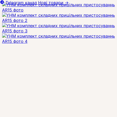
Telegram канал
Нові товари
→