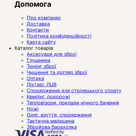
Допомога
Про компанію
Доставка
Контакти
Політика конфіденційності
Карта сайту
Каталог товарів
Аксесуари для зброї
Глушники
Тюнінг зброї
Чищення та догляд зброї
Оптика
Ліхтарі, ЛЦВ
Спорядження для стрілецького спорту
Кемпінг, подорожі
Тепловізори, прилади нічного бачення
Ножі
Одяг, взуття, спорядження
Тактична медицина
Збройова барахолка