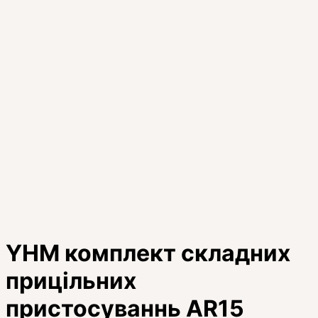
YHM комплект складних
прицільних
пристосуваннь AR15