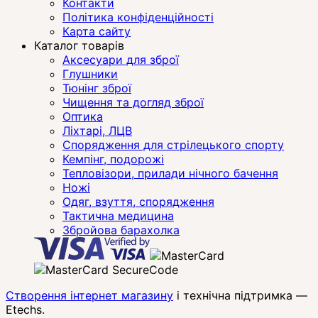
Контакти
Політика конфіденційності
Карта сайту
Каталог товарів
Аксесуари для зброї
Глушники
Тюнінг зброї
Чищення та догляд зброї
Оптика
Ліхтарі, ЛЦВ
Спорядження для стрілецького спорту
Кемпінг, подорожі
Тепловізори, прилади нічного бачення
Ножі
Одяг, взуття, спорядження
Тактична медицина
Збройова барахолка
Створення інтернет магазину
і технічна підтримка —
Etechs
.