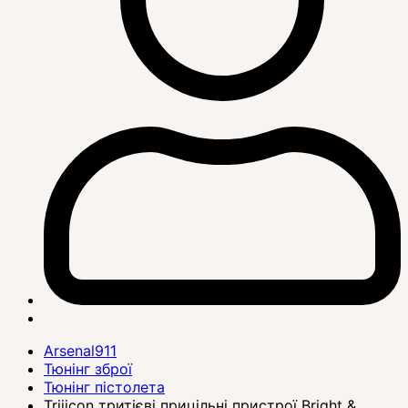
Arsenal911
Тюнінг зброї
Тюнінг пістолета
Trijicon тритієві прицільні пристрої Bright &