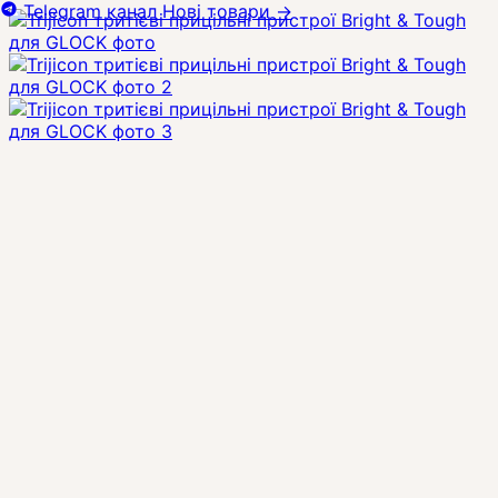
Telegram канал
Нові товари
→