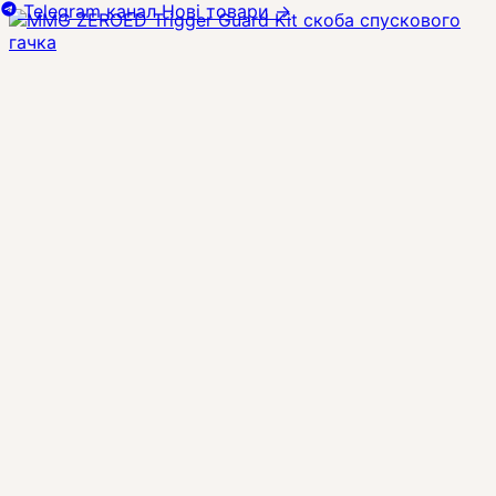
Telegram канал
Нові товари
→