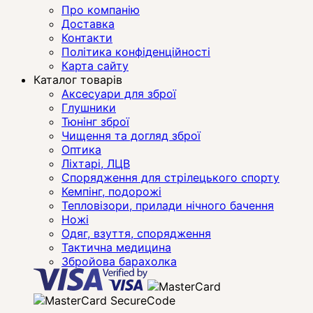
Про компанію
Доставка
Контакти
Політика конфіденційності
Карта сайту
Каталог товарів
Аксесуари для зброї
Глушники
Тюнінг зброї
Чищення та догляд зброї
Оптика
Ліхтарі, ЛЦВ
Спорядження для стрілецького спорту
Кемпінг, подорожі
Тепловізори, прилади нічного бачення
Ножі
Одяг, взуття, спорядження
Тактична медицина
Збройова барахолка