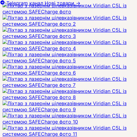
Telegram канал
Нові товари
→